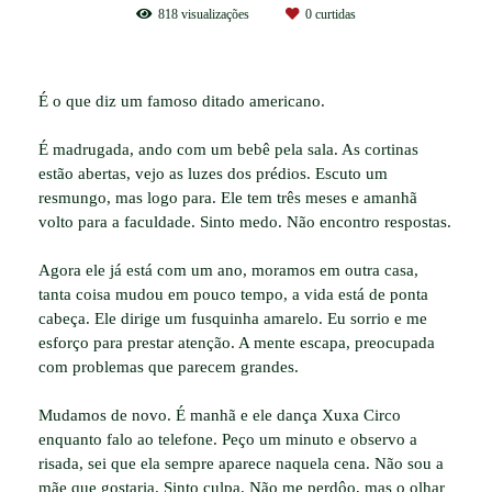
818
visualizações
0
curtidas
É o que diz um famoso ditado americano.
É madrugada, ando com um bebê pela sala. As cortinas
estão abertas, vejo as luzes dos prédios. Escuto um
resmungo, mas logo para. Ele tem três meses e amanhã
volto para a faculdade. Sinto medo. Não encontro respostas.
Agora ele já está com um ano, moramos em outra casa,
tanta coisa mudou em pouco tempo, a vida está de ponta
cabeça. Ele dirige um fusquinha amarelo. Eu sorrio e me
esforço para prestar atenção. A mente escapa, preocupada
com problemas que parecem grandes.
Mudamos de novo. É manhã e ele dança Xuxa Circo
enquanto falo ao telefone. Peço um minuto e observo a
risada, sei que ela sempre aparece naquela cena. Não sou a
mãe que gostaria. Sinto culpa. Não me perdôo, mas o olhar