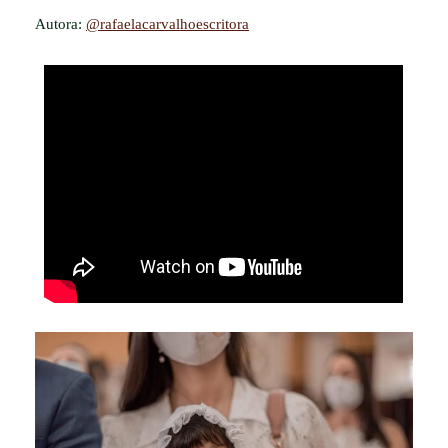
Autora:
@rafaelacarvalhoescritora